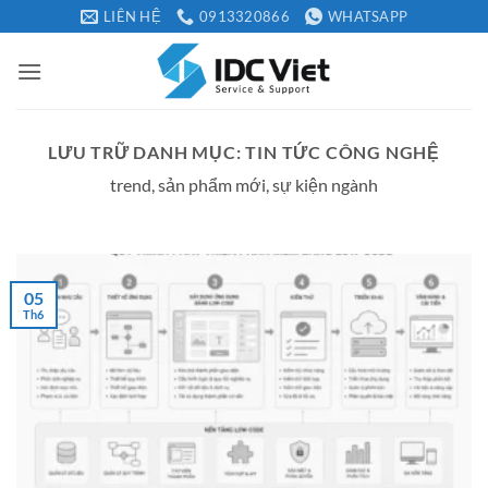
Bỏ
LIÊN HỆ
0913320866
WHATSAPP
qua
nội
dung
LƯU TRỮ DANH MỤC:
TIN TỨC CÔNG NGHỆ
trend, sản phẩm mới, sự kiện ngành
05
Th6