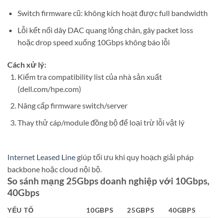
Switch firmware cũ: không kích hoạt được full bandwidth
Lỗi kết nối dây DAC quang lỏng chân, gây packet loss
hoặc drop speed xuống 10Gbps không báo lỗi
Cách xử lý:
Kiểm tra compatibility list của nhà sản xuất
(dell.com/hpe.com)
Nâng cấp firmware switch/server
Thay thử cáp/module đồng bộ để loại trừ lỗi vật lý
Internet Leased Line
giúp tối ưu khi quy hoạch giải pháp
backbone hoặc cloud nội bộ.
So sánh mạng 25Gbps doanh nghiệp với 10Gbps,
40Gbps
YẾU TỐ
10GBPS
25GBPS
40GBPS