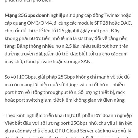
Mạng 25Gbps doanh nghiệp
sử dụng cáp đồng Twinax hoặc
cáp quang OM3/OM4, đi cùng các module SFP28 hoặc DAC,
cho tốc độ thực tế lên tới 25 gigabit/giây mỗi port. Đây
không phải bước tiến nhỏ lẻ mà là sự thay đổi về tầng nền
tảng: Băng thông nhiều hơn 2,5 lần, hiệu suất tốt hơn trên
đường truyền dài, giảm độ trễ, đặc biệt tối ưu cho các cụm
máy chủ, cloud private hoặc storage SAN.
So với 10Gbps, giải pháp 25Gbps không chỉ mạnh về tốc độ
mà còn mang lại hiệu quả sử dụng switch tốt hơn—nhiều
port hơn với tổng throughput lớn. Số lượng thiết bị, rack
hoặc port switch giảm, tiết kiệm không gian và điện năng.
Theo kinh nghiệm triển khai thực tế, phần lớn doanh nghiệp
Việt bắt đầu với số lượng port 25Gbps nhỏ, chủ yếu liên kết
giữa các máy chủ cloud, GPU Cloud Server, các khu vực xử lý