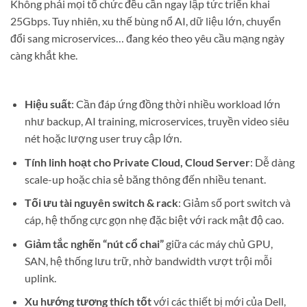
Không phải mọi tổ chức đều cần ngay lập tức triển khai
25Gbps. Tuy nhiên, xu thế bùng nổ AI, dữ liệu lớn, chuyển
đổi sang microservices… đang kéo theo yêu cầu mạng ngày
càng khắt khe.
Hiệu suất
: Cần đáp ứng đồng thời nhiều workload lớn
như backup, AI training, microservices, truyền video siêu
nét hoặc lượng user truy cập lớn.
Tính linh hoạt cho Private Cloud, Cloud Server
: Dễ dàng
scale-up hoặc chia sẻ băng thông đến nhiều tenant.
Tối ưu tài nguyên switch & rack
: Giảm số port switch và
cáp, hệ thống cực gọn nhẹ đặc biệt với rack mật độ cao.
Giảm tắc nghẽn “nút cổ chai”
giữa các máy chủ GPU,
SAN, hệ thống lưu trữ, nhờ bandwidth vượt trội mỗi
uplink.
Xu hướng tương thích tốt
với các thiết bị mới của Dell,