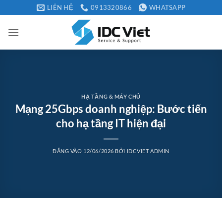
Bỏ
LIÊN HỆ
0913320866
WHATSAPP
qua
nội
dung
HẠ TẦNG & MÁY CHỦ
Mạng 25Gbps doanh nghiệp: Bước tiến
cho hạ tầng IT hiện đại
ĐĂNG VÀO
12/06/2026
BỞI
IDCVIET ADMIN