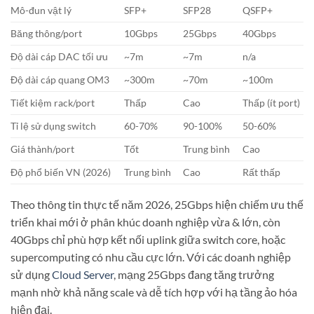
Mô-đun vật lý
SFP+
SFP28
QSFP+
Băng thông/port
10Gbps
25Gbps
40Gbps
Độ dài cáp DAC tối ưu
~7m
~7m
n/a
Độ dài cáp quang OM3
~300m
~70m
~100m
Tiết kiệm rack/port
Thấp
Cao
Thấp (ít port)
Tỉ lệ sử dụng switch
60-70%
90-100%
50-60%
Giá thành/port
Tốt
Trung bình
Cao
Độ phổ biến VN (2026)
Trung bình
Cao
Rất thấp
Theo thông tin thực tế năm 2026, 25Gbps hiện chiếm ưu thế
triển khai mới ở phân khúc doanh nghiệp vừa & lớn, còn
40Gbps chỉ phù hợp kết nối uplink giữa switch core, hoặc
supercomputing có nhu cầu cực lớn. Với các doanh nghiệp
sử dụng
Cloud Server
, mạng 25Gbps đang tăng trưởng
mạnh nhờ khả năng scale và dễ tích hợp với hạ tầng ảo hóa
hiện đại.