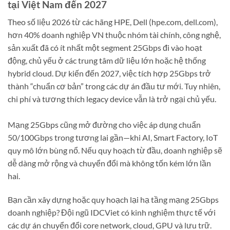
tại Việt Nam đến 2027
Theo số liệu 2026 từ các hãng HPE, Dell (hpe.com, dell.com),
hơn 40% doanh nghiệp VN thuộc nhóm tài chính, công nghệ,
sản xuất đã có ít nhất một segment 25Gbps đi vào hoạt
động, chủ yếu ở các trung tâm dữ liệu lớn hoặc hệ thống
hybrid cloud. Dự kiến đến 2027, việc tích hợp 25Gbps trở
thành “chuẩn cơ bản” trong các dự án đầu tư mới. Tuy nhiên,
chi phí và tương thích legacy device vẫn là trở ngại chủ yếu.
Mạng 25Gbps cũng mở đường cho việc áp dụng chuẩn
50/100Gbps trong tương lai gần—khi AI, Smart Factory, IoT
quy mô lớn bùng nổ. Nếu quy hoạch từ đầu, doanh nghiệp sẽ
dễ dàng mở rộng và chuyển đổi mà không tốn kém lớn lần
hai.
Bạn cần xây dựng hoặc quy hoạch lại hạ tầng mạng 25Gbps
doanh nghiệp? Đội ngũ IDCViet có kinh nghiệm thực tế với
các dự án chuyển đổi core network, cloud, GPU và lưu trữ.