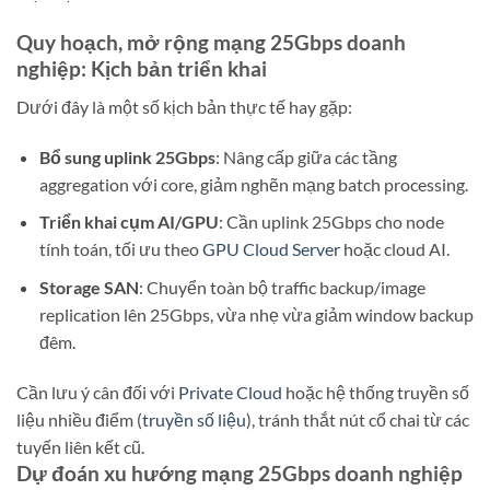
Quy hoạch, mở rộng mạng 25Gbps doanh
nghiệp: Kịch bản triển khai
Dưới đây là một số kịch bản thực tế hay gặp:
Bổ sung uplink 25Gbps
: Nâng cấp giữa các tầng
aggregation với core, giảm nghẽn mạng batch processing.
Triển khai cụm AI/GPU
: Cần uplink 25Gbps cho node
tính toán, tối ưu theo
GPU Cloud Server
hoặc cloud AI.
Storage SAN
: Chuyển toàn bộ traffic backup/image
replication lên 25Gbps, vừa nhẹ vừa giảm window backup
đêm.
Cần lưu ý cân đối với
Private Cloud
hoặc hệ thống truyền số
liệu nhiều điểm (
truyền số liệu
), tránh thắt nút cổ chai từ các
tuyến liên kết cũ.
Dự đoán xu hướng mạng 25Gbps doanh nghiệp