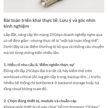
Bài toán triển khai thực tế: Lưu ý và góc nhìn
kinh nghiệm
Lắp đặt, nâng cấp lên mạng 25Gbps doanh nghiệp nghe qua
có vẻ đơn giản—nhưng thực tế là “một bài toán tổng thể”.
Dưới đây là các điểm thường bị bỏ qua và những câu chuyện
mà tôi từng chứng kiến nhiều lần.
1. Hiểu rõ nhu cầu & ‘điểm nghẽn thực sự’
Đừng vội lắp 25Gbps đại trà tất cả, hãy kiểm thử trên
workload critical (AI, log gửi tập trung, backup lớn…) trước.
Nhiều hệ thống chỉ bottleneck ở backend storage hoặc hạ
tầng cloud không scale đủ.
2. Chọn đúng thiết bị, module và chuẩn cáp
Không phải thiết bị cũ nào cũng “hỗ trợ firmware 25Gbps”.