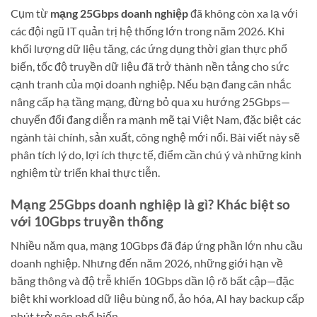
Cụm từ
mạng 25Gbps doanh nghiệp
đã không còn xa lạ với
các đội ngũ IT quản trị hệ thống lớn trong năm 2026. Khi
khối lượng dữ liệu tăng, các ứng dụng thời gian thực phổ
biến, tốc độ truyền dữ liệu đã trở thành nền tảng cho sức
cạnh tranh của mọi doanh nghiệp. Nếu bạn đang cân nhắc
nâng cấp hạ tầng mạng, đừng bỏ qua xu hướng 25Gbps—
chuyển đổi đang diễn ra mạnh mẽ tại Việt Nam, đặc biệt các
ngành tài chính, sản xuất, công nghệ mới nổi. Bài viết này sẽ
phân tích lý do, lợi ích thực tế, điểm cần chú ý và những kinh
nghiệm từ triển khai thực tiễn.
Mạng 25Gbps doanh nghiệp là gì? Khác biệt so
với 10Gbps truyền thống
Nhiều năm qua, mạng 10Gbps đã đáp ứng phần lớn nhu cầu
doanh nghiệp. Nhưng đến năm 2026, những giới hạn về
băng thông và độ trễ khiến 10Gbps dần lộ rõ bất cập—đặc
biệt khi workload dữ liệu bùng nổ, ảo hóa, AI hay backup cấp
phút trở nên phổ biến.