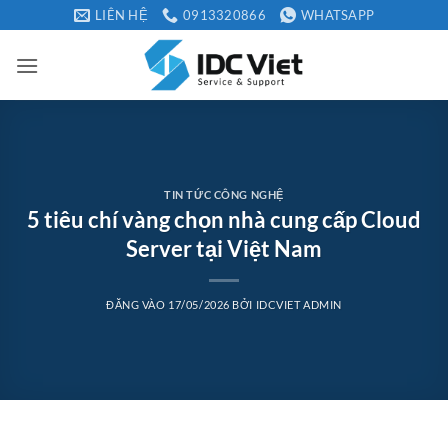
Bỏ
LIÊN HỆ
0913320866
WHATSAPP
qua
nội
dung
TIN TỨC CÔNG NGHỆ
5 tiêu chí vàng chọn nhà cung cấp Cloud
Server tại Việt Nam
ĐĂNG VÀO
17/05/2026
BỞI
IDCVIET ADMIN