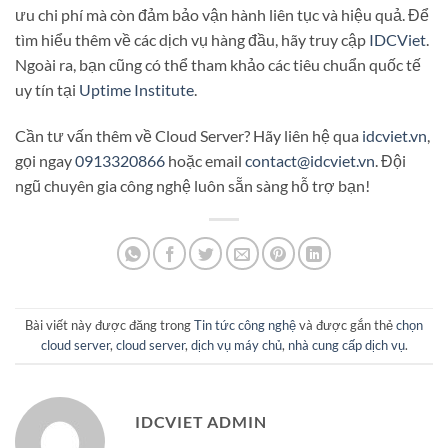
ưu chi phí mà còn đảm bảo vận hành liên tục và hiệu quả. Để
tìm hiểu thêm về các dịch vụ hàng đầu, hãy truy cập
IDCViet
.
Ngoài ra, bạn cũng có thể tham khảo các tiêu chuẩn quốc tế
uy tín tại
Uptime Institute
.
Cần tư vấn thêm về Cloud Server? Hãy liên hệ qua
idcviet.vn
,
gọi ngay
0913320866
hoặc email
contact@idcviet.vn
. Đội
ngũ chuyên gia công nghệ luôn sẵn sàng hỗ trợ bạn!
Bài viết này được đăng trong
Tin tức công nghệ
và được gắn thẻ
chọn
cloud server
,
cloud server
,
dịch vụ máy chủ
,
nhà cung cấp dịch vụ
.
IDCVIET ADMIN