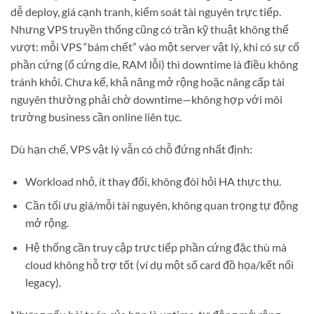
dễ deploy, giá cạnh tranh, kiểm soát tài nguyên trực tiếp.
Nhưng VPS truyền thống cũng có trần kỹ thuật không thể
vượt: mỗi VPS “bám chết” vào một server vật lý, khi có sự cố
phần cứng (ổ cứng die, RAM lỗi) thì downtime là điều không
tránh khỏi. Chưa kể, khả năng mở rộng hoặc nâng cấp tài
nguyên thường phải chờ downtime—không hợp với môi
trường business cần online liên tục.
Dù hạn chế, VPS vật lý vẫn có chỗ đứng nhất định:
Workload nhỏ, ít thay đổi, không đòi hỏi HA thực thụ.
Cần tối ưu giá/mỗi tài nguyên, không quan trọng tự động
mở rộng.
Hệ thống cần truy cập trực tiếp phần cứng đặc thù mà
cloud không hỗ trợ tốt (ví dụ một số card đồ họa/kết nối
legacy).