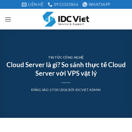
Bỏ
LIÊN HỆ
0913320866
WHATSAPP
qua
nội
dung
TIN TỨC CÔNG NGHỆ
Cloud Server là gì? So sánh thực tế Cloud
Server với VPS vật lý
ĐĂNG VÀO
27/05/2026
BỞI
IDCVIET ADMIN