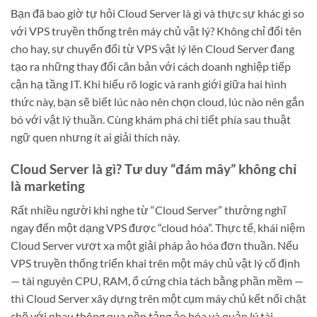
Bạn đã bao giờ tự hỏi Cloud Server là gì và thực sự khác gì so
với VPS truyền thống trên máy chủ vật lý? Không chỉ đổi tên
cho hay, sự chuyển đổi từ VPS vật lý lên Cloud Server đang
tạo ra những thay đổi căn bản với cách doanh nghiệp tiếp
cận hạ tầng IT. Khi hiểu rõ logic và ranh giới giữa hai hình
thức này, bạn sẽ biết lúc nào nên chọn cloud, lúc nào nên gắn
bó với vật lý thuần. Cùng khám phá chi tiết phía sau thuật
ngữ quen nhưng ít ai giải thích này.
Cloud Server là gì? Tư duy “đám mây” không chỉ
là marketing
Rất nhiều người khi nghe từ “Cloud Server” thường nghĩ
ngay đến một dạng VPS được “cloud hóa”. Thực tế, khái niệm
Cloud Server vượt xa một giải pháp ảo hóa đơn thuần. Nếu
VPS truyền thống triển khai trên một máy chủ vật lý cố định
— tài nguyên CPU, RAM, ổ cứng chia tách bằng phần mềm —
thì Cloud Server xây dựng trên một cụm máy chủ kết nối chặt
chẽ với nhau thông qua nền tảng ảo hóa và quản lý tài