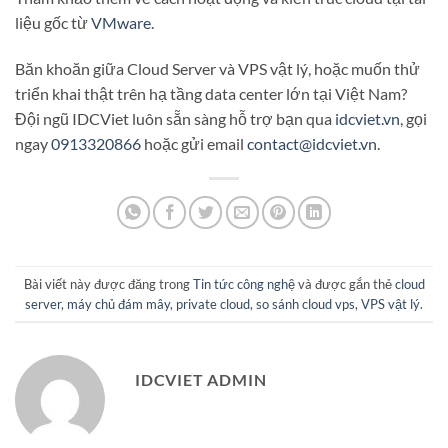
liệu gốc từ
VMware
.
Băn khoăn giữa Cloud Server và VPS vật lý, hoặc muốn thử
triển khai thật trên hạ tầng data center lớn tại Việt Nam?
Đội ngũ IDCViet luôn sẵn sàng hỗ trợ bạn qua
idcviet.vn
, gọi
ngay
0913320866
hoặc gửi email
contact@idcviet.vn
.
Bài viết này được đăng trong
Tin tức công nghệ
và được gắn thẻ
cloud
server
,
máy chủ đám mây
,
private cloud
,
so sánh cloud vps
,
VPS vật lý
.
IDCVIET ADMIN