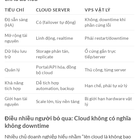
TIÊU CHÍ
CLOUD SERVER
VPS VẬT LÝ
Độ sẵn sàng
Không, downtime khi
Có (failover tự động)
(HA)
phần cứng lỗi
Mở rộng tài
Linh động, realtime
Phải restart/downtime
nguyên
Dữ liệu lưu
Storage phân tán,
Ổ cứng gắn trực
trữ
replicate
tiếp/server
Portal/API hóa, đồng
Quản lý
Thủ công, từng server
bộ cloud
Khả năng
Dễ tích hợp
Hạn chế, phải tự xử lý
tích hợp
automation, backup
Giới hạn tài
Bị giới hạn hardware vật
Scale lớn, tùy nền tảng
nguyên
lý
Điều nhiều người bỏ qua: Cloud không có nghĩa
không downtime
Nhiều chủ doanh nghiệp hiểu nhầm “lên cloud là không bao