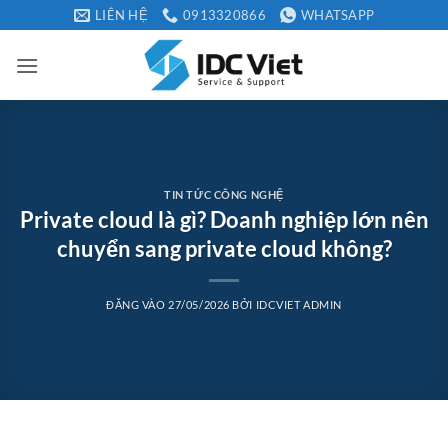
Bỏ
LIÊN HỆ
0913320866
WHATSAPP
qua
nội
dung
TIN TỨC CÔNG NGHỆ
Private cloud là gì? Doanh nghiệp lớn nên
chuyển sang private cloud không?
ĐĂNG VÀO
27/05/2026
BỞI
IDCVIET ADMIN