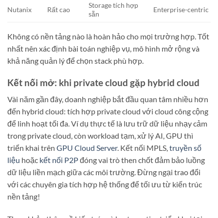
Storage tích hợp
Nutanix
Rất cao
Enterprise-centric
sẵn
Không có nền tảng nào là hoàn hảo cho mọi trường hợp. Tốt
nhất nên xác định bài toán nghiệp vụ, mô hình mở rộng và
khả năng quản lý để chọn stack phù hợp.
Kết nối mở: khi private cloud gặp hybrid cloud
Vài năm gần đây, doanh nghiệp bắt đầu quan tâm nhiều hơn
đến hybrid cloud: tích hợp private cloud với cloud công cộng
để linh hoạt tối đa. Ví dụ thực tế là lưu trữ dữ liệu nhạy cảm
trong private cloud, còn workload tạm, xử lý AI, GPU thì
triển khai trên
GPU Cloud Server
. Kết nối MPLS,
truyền số
liệu
hoặc
kết nối P2P
đóng vai trò then chốt đảm bảo luồng
dữ liệu liền mạch giữa các môi trường. Đừng ngại trao đổi
với các chuyên gia tích hợp hệ thống để tối ưu từ kiến trúc
nền tảng!