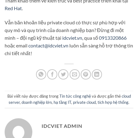
Tham khảo thêm về kiến trúc và best practice triển khai tại
Red Hat
.
Vẫn băn khoăn liệu private cloud có thực sự phù hợp với
quy mô và quy trình của doanh nghiệp bạn? Đừng đi một
mình – đội ngũ kỹ thuật tại
idcviet.vn
, qua số
0913320866
hoặc email
contact@idcviet.vn
luôn sẵn sàng hỗ trợ thông tin
chi tiết nhất!
Bài viết này được đăng trong
Tin tức công nghệ
và được gắn thẻ
cloud
server
,
doanh nghiệp lớn
,
hạ tầng IT
,
private cloud
,
tích hợp hệ thống
.
IDCVIET ADMIN