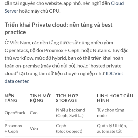
cần tài nguyên cho website, app nhỏ, nên nghĩ đến
Cloud
Server
hoặc máy chủ GPU.
Triển khai Private cloud: nền tảng và best
practice
Ở Việt Nam, các nền tảng được sử dụng nhiều gồm
OpenStack, bộ đôi Proxmox + Ceph, hoặc Nutanix. Tùy đặc
thù workflow, mức độ hybrid, bạn có thể triển khai hoàn
toàn on-premise (máy chủ nội bộ), hoặc “hosted private
cloud” tại trung tâm dữ liệu chuyên nghiệp như
IDCViet
data center
.
NỀN
TÍNH MỞ
TÍCH HỢP
LINH HOẠT CẤU
TẢNG
RỘNG
STORAGE
HÌNH
Nhiều backend
Tùy chọn từng
OpenStack
Cao
(Ceph, Swift…)
node
Proxmox
Ceph
Quản lý UI tiện,
Vừa
+ Ceph
(block/object)
automate tốt