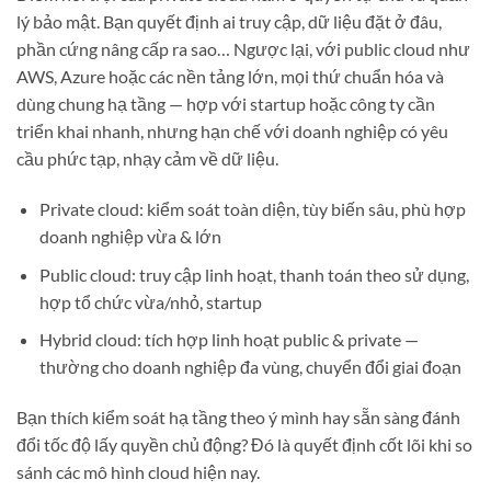
lý bảo mật. Bạn quyết định ai truy cập, dữ liệu đặt ở đâu,
phần cứng nâng cấp ra sao… Ngược lại, với public cloud như
AWS, Azure hoặc các nền tảng lớn, mọi thứ chuẩn hóa và
dùng chung hạ tầng — hợp với startup hoặc công ty cần
triển khai nhanh, nhưng hạn chế với doanh nghiệp có yêu
cầu phức tạp, nhạy cảm về dữ liệu.
Private cloud: kiểm soát toàn diện, tùy biến sâu, phù hợp
doanh nghiệp vừa & lớn
Public cloud: truy cập linh hoạt, thanh toán theo sử dụng,
hợp tổ chức vừa/nhỏ, startup
Hybrid cloud: tích hợp linh hoạt public & private —
thường cho doanh nghiệp đa vùng, chuyển đổi giai đoạn
Bạn thích kiểm soát hạ tầng theo ý mình hay sẵn sàng đánh
đổi tốc độ lấy quyền chủ động? Đó là quyết định cốt lõi khi so
sánh các mô hình cloud hiện nay.